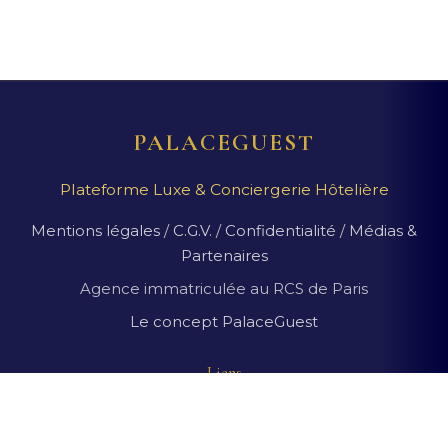
PALACEGUEST
Plateforme Luxe & Conciergerie Hôtelière
Mentions légales
/
C.G.V.
/
Confidentialité
/
Médias &
Partenaires
Agence immatriculée au RCS de Paris
Le concept PalaceGuest
Liens
Suggestions de palaces
Magazine