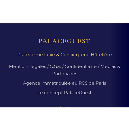
PALACEGUEST
Plateforme Luxe & Conciergerie Hôtelière
Mentions légales
/
C.G.V.
/
Confidentialité
/
Médias &
Partenaires
Agence immatriculée au RCS de Paris
Le concept PalaceGuest
Liens
Suggestions de palaces
Magazine