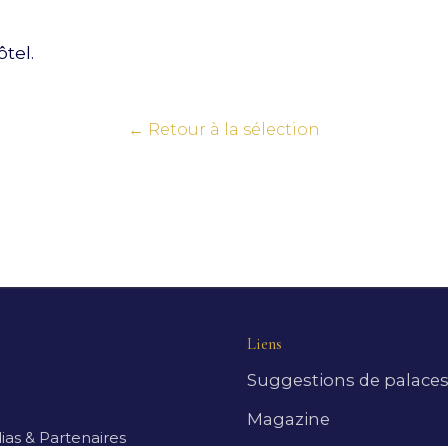
tel.
← Retour à la sélection
Liens
Suggestions de palace
Magazine
as & Partenaires