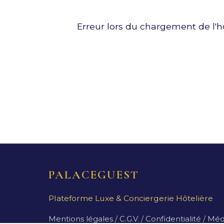
Erreur lors du chargement de l'hô
PALACEGUEST
Plateforme Luxe & Conciergerie Hôtelière
Mentions légales
/
C.G.V.
/
Confidentialité
/
Médi