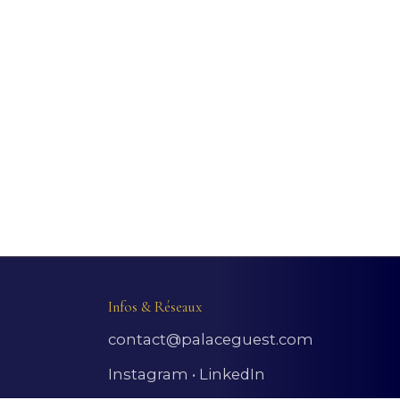
Infos & Réseaux
s
contact@palaceguest.com
Instagram
•
LinkedIn