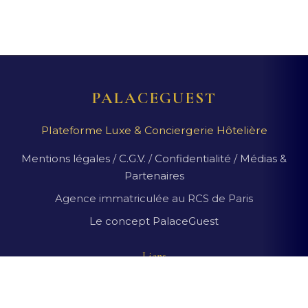
PALACEGUEST
Plateforme Luxe & Conciergerie Hôtelière
Mentions légales
/
C.G.V.
/
Confidentialité
/
Médias &
Partenaires
Agence immatriculée au RCS de Paris
Le concept PalaceGuest
Liens
Suggestions de palaces
Magazine